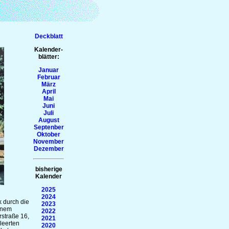
Deckblatt
Kalender-
blätter:
Januar
Februar
März
April
Mai
Juni
Juli
August
Septenber
Oktober
November
Dezember
bisherige
Kalender
2025
2024
k durch die
2023
inem
2022
straße 16,
2021
leerten
2020