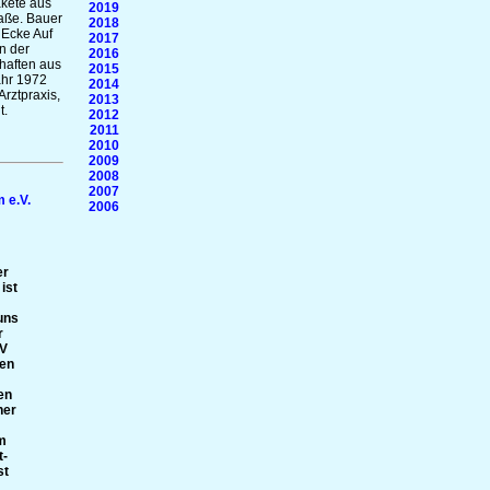
akete aus
2019
raße. Bauer
2018
 Ecke Auf
2017
n der
2016
aften aus
2015
ahr 1972
2014
rztpraxis,
2013
t.
2012
2011
2010
2009
2008
2007
 e.V.
2006
er
ist
uns
r
SV
ten
en
her
m
t-
st