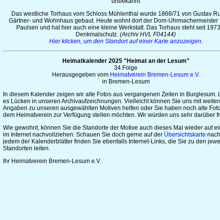
unbekannt
Das westliche Torhaus vom Schloss Mühlenthal wurde 1868/71 von Gustav R
Gärtner- und Wohnhaus gebaut. Heute wohnt dort der Dom-Uhrmachermeister
Paulsen und hat hier auch eine kleine Werkstatt. Das Torhaus steht seit 1973
Denkmalschutz.
(Archiv HVL F04144)
Hier klicken, um den Standort auf einer Karte anzuzeigen.
Heimatkalender 2025 "Heimat an der Lesum"
34.Folge
Herausgegeben vom
Heimatverein Bremen-Lesum e.V.
in Bremen-Lesum
In diesem Kalender zeigen wir alte Fotos aus vergangenen Zeiten in Burglesum. L
es Lücken in unseren Archivaufzeichnungen. Vielleicht können Sie uns mit weite
Angaben zu unseren ausgewählten Motiven helfen oder Sie haben noch alte Foto
dem Heimatverein zur Verfügung stellen möchten. Wir würden uns sehr darüber f
Wie gewohnt, können Sie die Standorte der Motive auch dieses Mal wieder auf ei
im Internet nachvollziehen. Schauen Sie doch gerne auf der
Übersichtskarte
nach
jedem der Kalenderblätter finden Sie ebenfalls Internet-Links, die Sie zu den jewe
Standorten leiten.
Ihr Heimatverein Bremen-Lesum e.V.