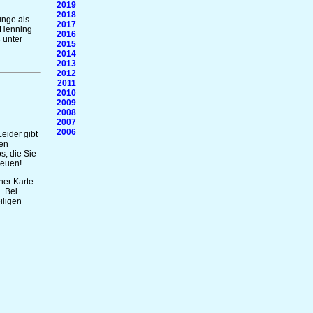
2019
2018
unge als
2017
 Henning
2016
 unter
2015
2014
2013
2012
2011
2010
2009
2008
2007
2006
eider gibt
ren
s, die Sie
reuen!
ner Karte
. Bei
iligen