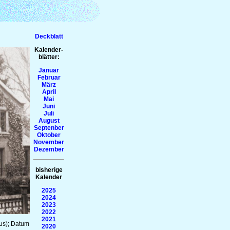
Deckblatt
Kalender-
blätter:
Januar
Februar
März
April
Mai
Juni
Juli
August
Septenber
Oktober
November
Dezember
bisherige
Kalender
2025
2024
2023
2022
2021
us); Datum
2020