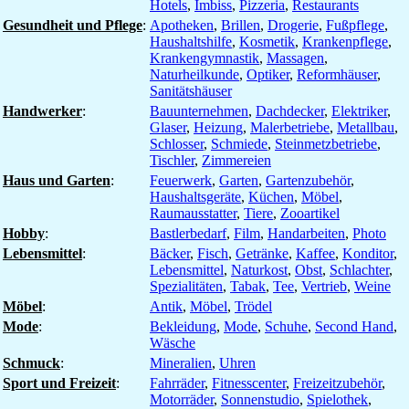
Hotels
,
Imbiss
,
Pizzeria
,
Restaurants
Gesundheit und Pflege
:
Apotheken
,
Brillen
,
Drogerie
,
Fußpflege
,
Haushaltshilfe
,
Kosmetik
,
Krankenpflege
,
Krankengymnastik
,
Massagen
,
Naturheilkunde
,
Optiker
,
Reformhäuser
,
Sanitätshäuser
Handwerker
:
Bauunternehmen
,
Dachdecker
,
Elektriker
,
Glaser
,
Heizung
,
Malerbetriebe
,
Metallbau
,
Schlosser
,
Schmiede
,
Steinmetzbetriebe
,
Tischler
,
Zimmereien
Haus und Garten
:
Feuerwerk
,
Garten
,
Gartenzubehör
,
Haushaltsgeräte
,
Küchen
,
Möbel
,
Raumausstatter
,
Tiere
,
Zooartikel
Hobby
:
Bastlerbedarf
,
Film
,
Handarbeiten
,
Photo
Lebensmittel
:
Bäcker
,
Fisch
,
Getränke
,
Kaffee
,
Konditor
,
Lebensmittel
,
Naturkost
,
Obst
,
Schlachter
,
Spezialitäten
,
Tabak
,
Tee
,
Vertrieb
,
Weine
Möbel
:
Antik
,
Möbel
,
Trödel
Mode
:
Bekleidung
,
Mode
,
Schuhe
,
Second Hand
,
Wäsche
Schmuck
:
Mineralien
,
Uhren
Sport und Freizeit
:
Fahrräder
,
Fitnesscenter
,
Freizeitzubehör
,
Motorräder
,
Sonnenstudio
,
Spielothek
,