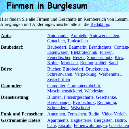
Hier finden Sie alle Firmen und Geschäfte im Kernbereich von Lesum.
Anregungen und Änderungswünsche bitte an die
Redaktion
.
Auto
:
Autohandel
,
Autoteile
,
Autowerkstätten
,
Gutachter
,
Tankstellen
Baubedarf
:
Baubedarf
,
Baumarkt
,
Brandschutz
,
Contain
Eisenwaren
,
Elektrotechnik
,
Fliesen
,
Feuerlöscher
,
Heizöl
,
Sonnenschutz
,
Kies
,
Kohle
,
Markisen
,
Rettungsmittel
,
Sand
Büro
:
Bücher
,
Bürobedarf
,
Druckereien
,
Schreibwaren
,
Verpackung
,
Werbemittel
,
Zeitschriften
Computer
:
Computer
,
Computerzubehör
,
Maschinenstickerei
,
Webdesign
Dienstleistung
:
Blumen
,
Friseurgeschäfte
,
Geschenke
,
Heissmangel
,
Pyrotechnik
,
Reinigung
,
Schneiderei
,
Wäscherei
Funk und Fernsehen
:
Antennen
,
Fernsehen
,
Radio
,
Video Verleih
Gastronomie/ Hotels
:
Apartments
,
Baguetterie
,
Biergarten
,
Bistro
,
Café
,
Eiscafe
,
Ferienwohnungen
,
Gaststätten